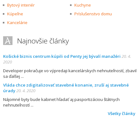
Bytový interiér
Kuchyne
Kúpeľne
Príslušenstvo domu
Kancelárie
Najnovšie články
Košické biznis centrum kúpili od Penty jej bývalí manažéri
20. 4.
2020
Developer pokračuje vo výpredaji kancelárskych nehnuteľností, zbavil
sa ďalšej
Vláda chce zdigitalizovať stavebné konanie, zruší aj stavebné
úrady
20. 4. 2020
Nájomné byty bude kabinet hľadať aj pasportizáciou štátnych
nehnuteľností
Všetky články