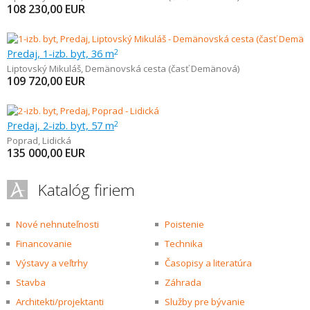
108 230,00
EUR
Predaj, 1-izb. byt, 36 m
2
Liptovský Mikuláš
,
Demänovská cesta (časť Demänová)
109 720,00
EUR
Predaj, 2-izb. byt, 57 m
2
Poprad
,
Lidická
135 000,00
EUR
Katalóg firiem
Nové nehnuteľnosti
Poistenie
Financovanie
Technika
Výstavy a veľtrhy
Časopisy a literatúra
Stavba
Záhrada
Architekti/projektanti
Služby pre bývanie