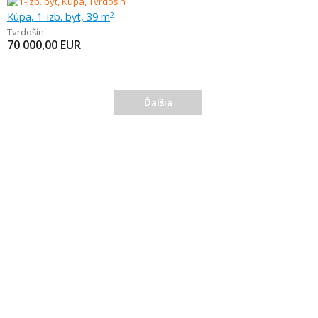
Kúpa, 1-izb. byt, 39 m
2
Tvrdošín
70 000,00
EUR
Ďalšia