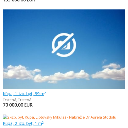
Kúpa, 1-izb. byt, 39 m
2
Trstená
,
Trstená
70 000,00
EUR
Kúpa, 2-izb. byt, 1 m
2