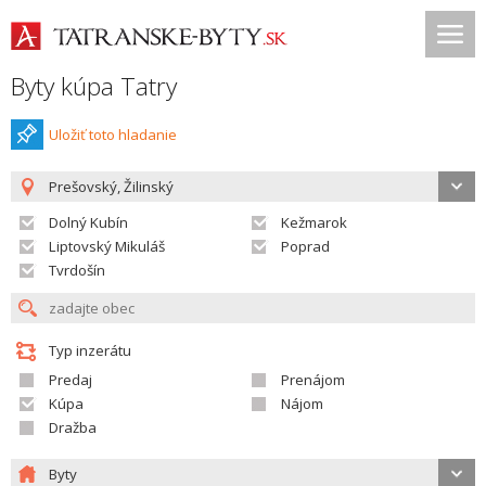
Byty kúpa Tatry
Uložiť toto hladanie
Prešovský, Žilinský
Dolný Kubín
Kežmarok
Liptovský Mikuláš
Poprad
Tvrdošín
Typ inzerátu
Predaj
Prenájom
Kúpa
Nájom
Dražba
Byty