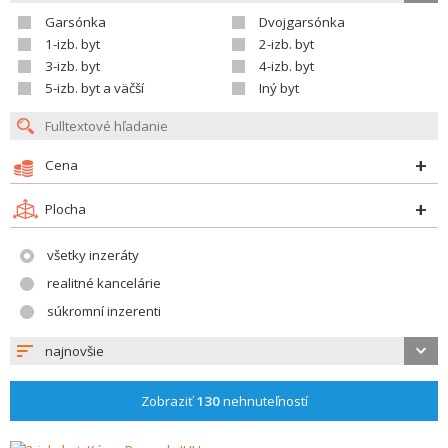
Garsónka
Dvojgarsónka
1-izb. byt
2-izb. byt
3-izb. byt
4-izb. byt
5-izb. byt a väčší
Iný byt
Cena
Plocha
všetky inzeráty
realitné kancelárie
súkromní inzerenti
najnovšie
Zobraziť
130
nehnuteľností