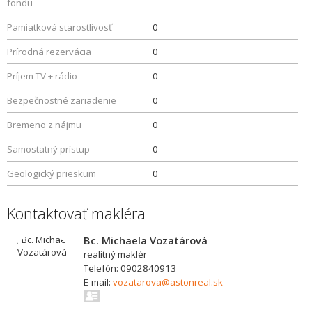
fondu
Pamiatková starostlivosť
0
Prírodná rezervácia
0
Príjem TV + rádio
0
Bezpečnostné zariadenie
0
Bremeno z nájmu
0
Samostatný prístup
0
Geologický prieskum
0
Kontaktovať makléra
Bc. Michaela Vozatárová
realitný maklér
Telefón: 0902840913
E-mail:
vozatarova@astonreal.sk