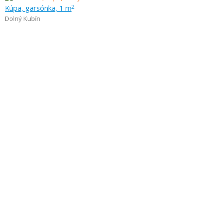
Kúpa, garsónka, 1 m
2
Dolný Kubín