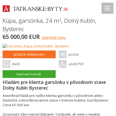
Kúpa, garsónka, 24 m
,
Dolný Kubín
,
2
Bysterec
65 000,00 EUR
navrhnúť cenu
pridať k obľúbeným
poslať
tlačiť
uložiť PDF
topovať inzerát
Hľadám pre klienta garsónku v pôvodnom stave
Dolny Kubín Bysterec
AstonReal hľadá pre nášho klienta garsónku v pôvodnom alebo
čiastočne zrekonštruovanom stave v Dolnom Kubíne, časť Bysterec.
Cena 65 000 eur.
Za ponuky Vám vopred ďakujem. V prípade, ak viete o nejakej