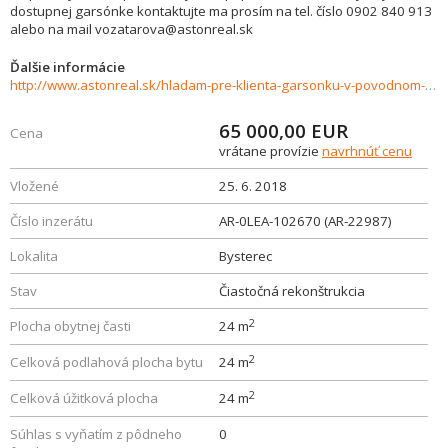
dostupnej garsónke kontaktujte ma prosím na tel. číslo 0902 840 913
alebo na mail vozatarova@astonreal.sk
Ďalšie informácie
http://www.astonreal.sk/hladam-pre-klienta-garsonku-v-povodnom-stave-dolny-kubin-bysterec-427235
65 000,00
EUR
Cena
vrátane provízie
navrhnúť cenu
Vložené
25. 6. 2018
Číslo inzerátu
AR-0LEA-102670 (AR-22987)
Lokalita
Bysterec
Stav
Čiastočná rekonštrukcia
2
Plocha obytnej časti
24 m
2
Celková podlahová plocha bytu
24 m
2
Celková úžitková plocha
24 m
Súhlas s vyňatím z pôdneho
0